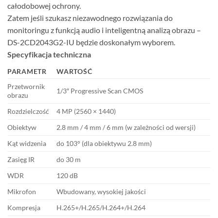
całodobowej ochrony.
Zatem jeśli szukasz niezawodnego rozwiązania do
monitoringu z funkcją audio i inteligentną analizą obrazu –
DS-2CD2043G2-IU będzie doskonałym wyborem.
Specyfikacja techniczna
PARAMETR
WARTOŚĆ
Przetwornik
1/3″ Progressive Scan CMOS
obrazu
Rozdzielczość
4 MP (2560 × 1440)
Obiektyw
2.8 mm / 4 mm / 6 mm (w zależności od wersji)
Kąt widzenia
do 103° (dla obiektywu 2.8 mm)
Zasięg IR
do 30 m
WDR
120 dB
Mikrofon
Wbudowany, wysokiej jakości
Kompresja
H.265+/H.265/H.264+/H.264