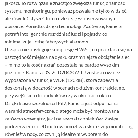
jakości. To rozwiązanie znacząco zwiększa funkcjonalność
systemu monitoringu, ponieważ pozwala nie tylko widzieć,
ale również słyszeć to, co dzieje się w obserwowanym
obszarze. Ponadto, dzięki technologii AcuSense, kamera
potrafi inteligentnie rozróżniać ludzi i pojazdy, co
minimalizuje liczbę fałszywych alarmów.
Urządzenie obsługuje kompresję H.265+, co przekłada się na
oszczędność miejsca na dysku oraz mniejsze obciążenie sieci
– mimo to jakość nagrań pozostaje na bardzo wysokim
poziomie. Kamera DS-2CD2043G2-IU została również
wyposażona w funkcję WDR (120 dB), która zapewnia
doskonałą widoczność w scenach o dużym kontraście, np.
przy wejściach do budynków czy w okolicach okien.
Dzięki klasie szczelności IP67, kamera jest odporna na
warunki atmosferyczne, dlatego może być montowana
zarówno wewnątrz, jak i na zewnątrz obiektów. Zasięg
podczerwieni do 30 metrów umożliwia skuteczny monitoring
również w nocy, co czyni ją idealnym wyborem do