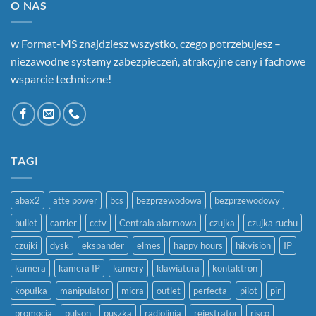
O NAS
w Format-MS znajdziesz wszystko, czego potrzebujesz –
niezawodne systemy zabezpieczeń, atrakcyjne ceny i fachowe
wsparcie techniczne!
TAGI
abax2
atte power
bcs
bezprzewodowa
bezprzewodowy
bullet
carrier
cctv
Centrala alarmowa
czujka
czujka ruchu
czujki
dysk
ekspander
elmes
happy hours
hikvision
IP
kamera
kamera IP
kamery
klawiatura
kontaktron
kopułka
manipulator
micra
outlet
perfecta
pilot
pir
promocja
pulson
puszka
radiolinia
rejestrator
risco