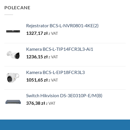
POLECANE
Rejestrator BCS‑L‑NVR0801‑4KE(2)
1327,17
zł
z VAT
Kamera BCS‑L‑TIP14FCR3L3‑Ai1
1236,15
zł
z VAT
Kamera BCS-L-EIP18FCR3L3
1051,65
zł
z VAT
Switch Hikvision DS-3E0310P-E/M(B)
376,38
zł
z VAT