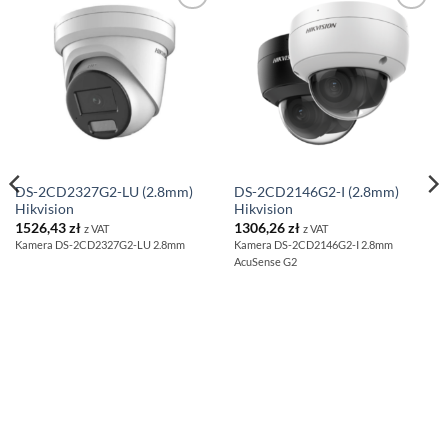
ZACHOWAJ
ZACHOWAJ
NA
NA
PÓŹNIEJ
PÓŹNIEJ
DS-2CD2327G2-LU (2.8mm)
DS-2CD2146G2-I (2.8mm)
Hikvision
Hikvision
1526,43
zł
1306,26
zł
z VAT
z VAT
Kamera DS-2CD2327G2-LU 2.8mm
Kamera DS-2CD2146G2-I 2.8mm
AcuSense G2