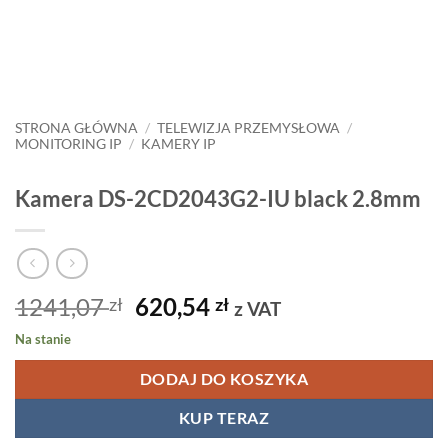
STRONA GŁÓWNA
/
TELEWIZJA PRZEMYSŁOWA
/
MONITORING IP
/
KAMERY IP
Kamera DS-2CD2043G2-IU black 2.8mm
Pierwotna
Aktualna
1241,07
620,54
zł
zł
z VAT
cena
cena
Na stanie
wynosiła:
wynosi:
1241,07 zł.
620,54 zł.
DODAJ DO KOSZYKA
KUP TERAZ