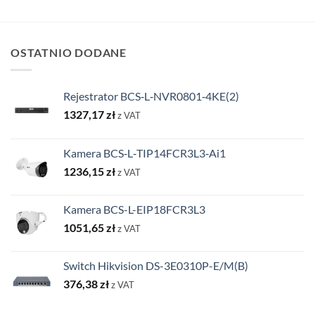
OSTATNIO DODANE
Rejestrator BCS‑L‑NVR0801‑4KE(2)
1327,17
zł
z VAT
Kamera BCS‑L‑TIP14FCR3L3‑Ai1
1236,15
zł
z VAT
Kamera BCS-L-EIP18FCR3L3
1051,65
zł
z VAT
Switch Hikvision DS-3E0310P-E/M(B)
376,38
zł
z VAT