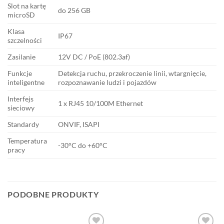
Slot na kartę
do 256 GB
microSD
Klasa
IP67
szczelności
Zasilanie
12V DC / PoE (802.3af)
Funkcje
Detekcja ruchu, przekroczenie linii, wtargnięcie,
inteligentne
rozpoznawanie ludzi i pojazdów
Interfejs
1 x RJ45 10/100M Ethernet
sieciowy
Standardy
ONVIF, ISAPI
Temperatura
-30°C do +60°C
pracy
PODOBNE PRODUKTY