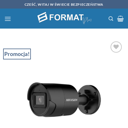
Przewiń
CZEŚĆ, WITAJ W ŚWIECIE BEZPIECZEŃSTWA
do
zawartości
Promocja!
ZACHOWAJ
NA
PÓŹNIEJ