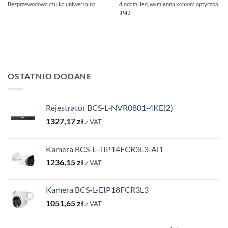
Bezprzewodowa czujka uniwersalna
diodami led, wymienna komora optyczna,
265,68 zł.
220,51 zł.
366,54 zł.
311,56 zł.
IP43
OSTATNIO DODANE
Rejestrator BCS‑L‑NVR0801‑4KE(2)
1327,17
zł
z VAT
Kamera BCS‑L‑TIP14FCR3L3‑Ai1
1236,15
zł
z VAT
Kamera BCS-L-EIP18FCR3L3
1051,65
zł
z VAT