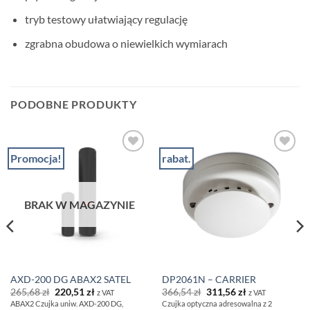
tryb testowy ułatwiający regulację
zgrabna obudowa o niewielkich wymiarach
PODOBNE PRODUKTY
Promocja!
rabat.
ZACHOWAJ
ZACHOWAJ
NA
NA
PÓŹNIEJ
PÓŹNIEJ
BRAK W MAGAZYNIE
AXD-200 DG ABAX2 SATEL
DP2061N – CARRIER
Pierwotna
Aktualna
Pierwotna
Aktualna
265,68
zł
220,51
zł
366,54
zł
311,56
zł
z VAT
z VAT
cena
cena
cena
cena
ABAX2 Czujka uniw. AXD-200 DG,
Czujka optyczna adresowalna z 2
wynosiła:
wynosi:
wynosiła:
wynosi: