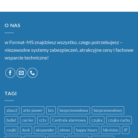
O NAS
w Format-MS znajdziesz wszystko, czego potrzebujesz –
niezawodne systemy zabezpieczeń, atrakcyjne ceny i fachowe
wsparcie techniczne!
TAGI
abax2
atte power
bcs
bezprzewodowa
bezprzewodowy
bullet
carrier
cctv
Centrala alarmowa
czujka
czujka ruchu
czujki
dysk
ekspander
elmes
happy hours
hikvision
IP