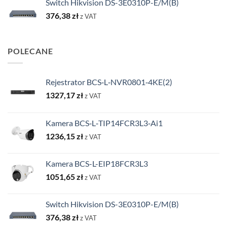
Switch Hikvision DS-3E0310P-E/M(B)
376,38
zł
z VAT
POLECANE
Rejestrator BCS‑L‑NVR0801‑4KE(2)
1327,17
zł
z VAT
Kamera BCS‑L‑TIP14FCR3L3‑Ai1
1236,15
zł
z VAT
Kamera BCS-L-EIP18FCR3L3
1051,65
zł
z VAT
Switch Hikvision DS-3E0310P-E/M(B)
376,38
zł
z VAT