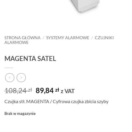
STRONA GŁÓWNA
/
SYSTEMY ALARMOWE
/
CZUJNIKI
ALARMOWE
MAGENTA SATEL
Pierwotna
Aktualna
108,24
89,84
zł
zł
z VAT
cena
cena
Czujka stł. MAGENTA / Cyfrowa czujka zbicia szyby
wynosiła:
wynosi:
108,24 zł.
89,84 zł.
Brak w magazynie