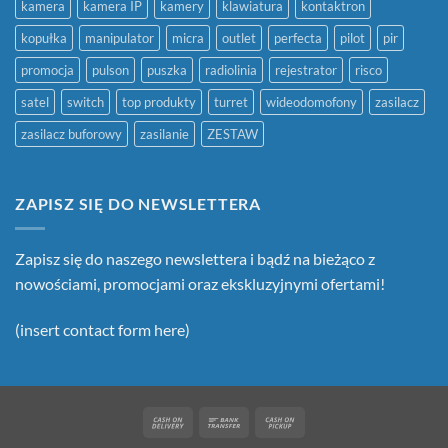
kamera
kamera IP
kamery
klawiatura
kontaktron
kopułka
manipulator
micra
outlet
perfecta
pilot
pir
promocja
pulson
puszka
radiolinia
rejestrator
risco
satel
switch
top produkty
turret
wideodomofony
zasilacz
zasilacz buforowy
zasilanie
ZESTAW
ZAPISZ SIĘ DO NEWSLETTERA
Zapisz się do naszego newslettera i bądź na bieżąco z
nowościami, promocjami oraz ekskluzyjnymi ofertami!
(insert contact form here)
Cash
Bank
Cash
On
Transfer
on