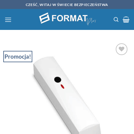
Przewiń
CZEŚĆ, WITAJ W ŚWIECIE BEZPIECZEŃSTWA
do
zawartości
Promocja!
ZACHOWAJ
NA
PÓŹNIEJ